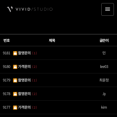
번호
제목
글쓴이
9181
촬영문의
민
( 1 )
9180
가격문의
lee03
( 2 )
9179
촬영문의
최윤정
( 1 )
9178
촬영문의
Jy
( 2 )
9177
가격문의
kim
( 2 )