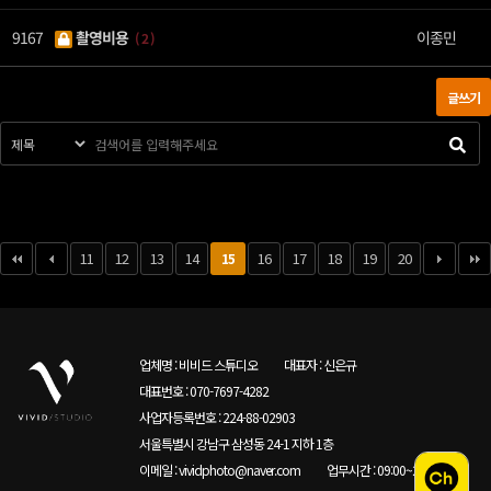
9167
촬영비용
이종민
( 2 )
글쓰기
11
12
13
14
16
17
18
19
20
15
업체명 : 비비드 스튜디오
대표자 : 신은규
대표번호 : 070-7697-4282
사업자등록번호 : 224-88-02903
서울특별시 강남구 삼성동 24-1 지하 1층
이메일 : vividphoto@naver.com
업무시간 : 09:00~22:00